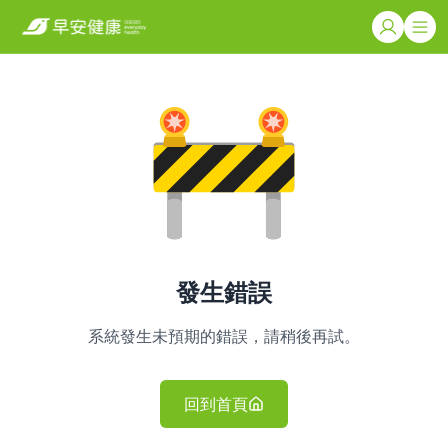
發生錯誤
系統發生未預期的錯誤，請稍後再試。
回到首頁