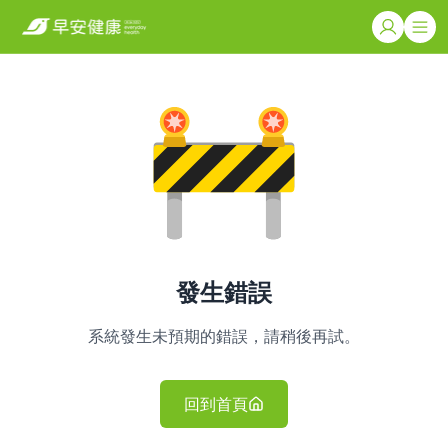
發生錯誤
系統發生未預期的錯誤，請稍後再試。
回到首頁