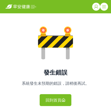
發生錯誤
系統發生未預期的錯誤，請稍後再試。
回到首頁