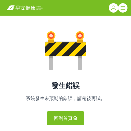
發生錯誤
系統發生未預期的錯誤，請稍後再試。
回到首頁