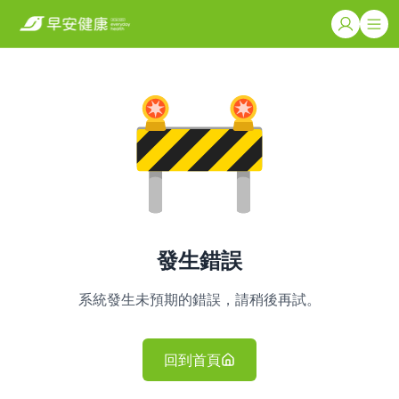
發生錯誤
系統發生未預期的錯誤，請稍後再試。
回到首頁