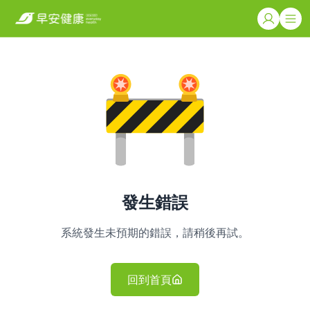
發生錯誤
系統發生未預期的錯誤，請稍後再試。
回到首頁