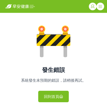
發生錯誤
系統發生未預期的錯誤，請稍後再試。
回到首頁