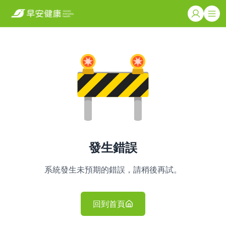
發生錯誤
系統發生未預期的錯誤，請稍後再試。
回到首頁