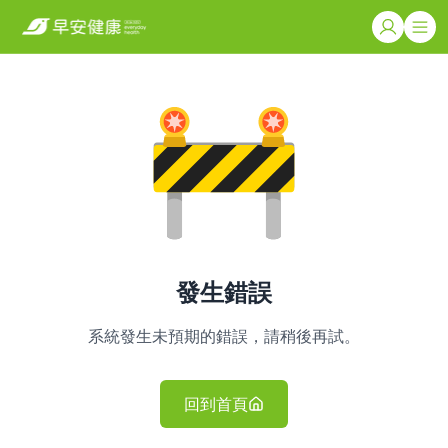
發生錯誤
系統發生未預期的錯誤，請稍後再試。
回到首頁