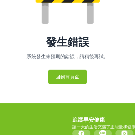
發生錯誤
系統發生未預期的錯誤，請稍後再試。
回到首頁
追蹤早安健康
讓一天的生活充滿了正能量和健