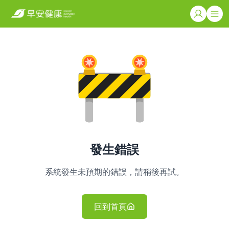
發生錯誤
系統發生未預期的錯誤，請稍後再試。
回到首頁