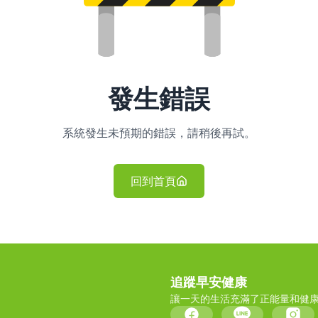
發生錯誤
系統發生未預期的錯誤，請稍後再試。
回到首頁
追蹤早安健康
讓一天的生活充滿了正能量和健