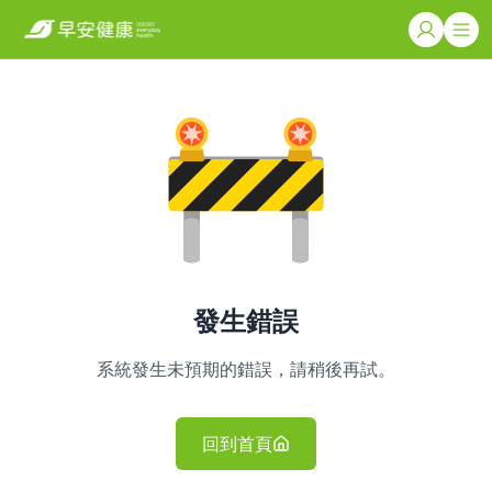
發生錯誤
系統發生未預期的錯誤，請稍後再試。
回到首頁