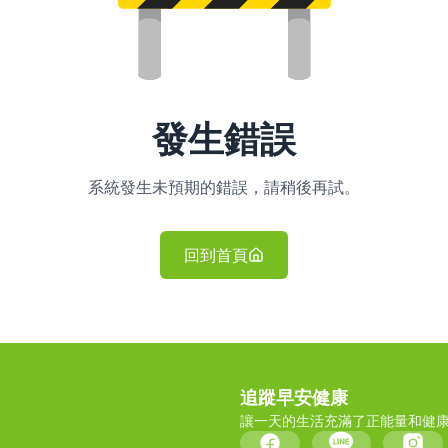
發生錯誤
系統發生未預期的錯誤，請稍後再試。
回到首頁
追蹤早安健康
讓一天的生活充滿了正能量和健