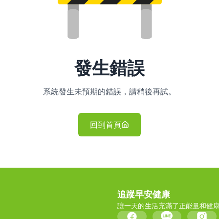
發生錯誤
系統發生未預期的錯誤，請稍後再試。
回到首頁
追蹤早安健康
讓一天的生活充滿了正能量和健