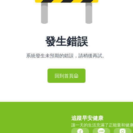
發生錯誤
系統發生未預期的錯誤，請稍後再試。
回到首頁
追蹤早安健康
讓一天的生活充滿了正能量和健