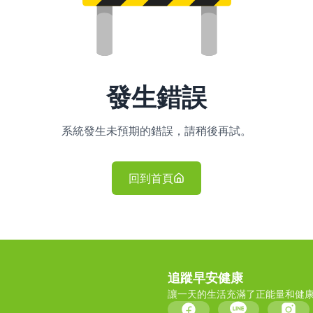
發生錯誤
系統發生未預期的錯誤，請稍後再試。
回到首頁
追蹤早安健康
讓一天的生活充滿了正能量和健