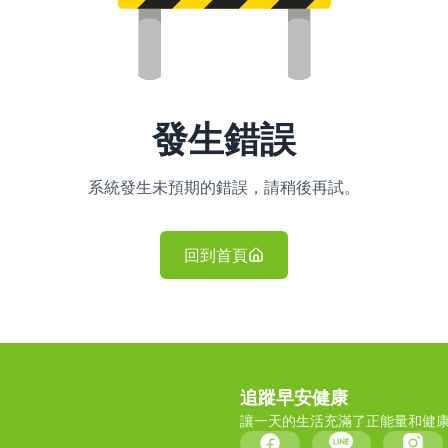
發生錯誤
系統發生未預期的錯誤，請稍後再試。
回到首頁
追蹤早安健康
讓一天的生活充滿了正能量和健