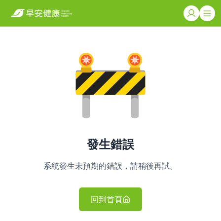
發生錯誤
系統發生未預期的錯誤，請稍後再試。
回到首頁