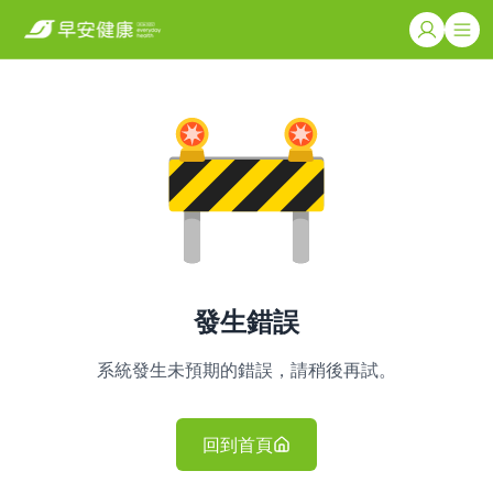
發生錯誤
系統發生未預期的錯誤，請稍後再試。
回到首頁