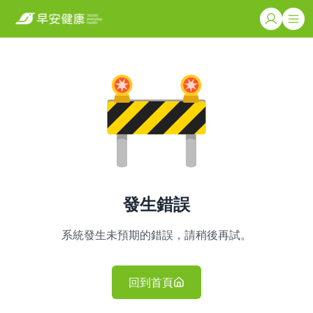
發生錯誤
系統發生未預期的錯誤，請稍後再試。
回到首頁