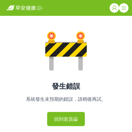
發生錯誤
系統發生未預期的錯誤，請稍後再試。
回到首頁