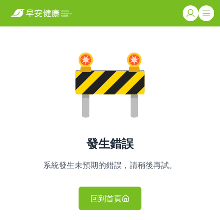
發生錯誤
系統發生未預期的錯誤，請稍後再試。
回到首頁