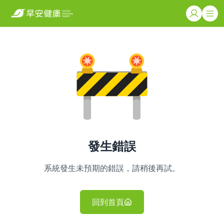
發生錯誤
系統發生未預期的錯誤，請稍後再試。
回到首頁