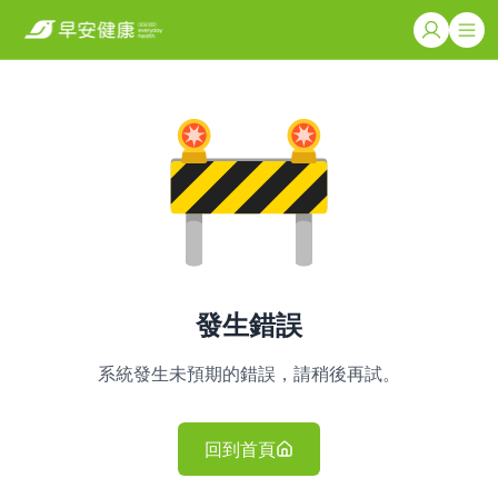
發生錯誤
系統發生未預期的錯誤，請稍後再試。
回到首頁