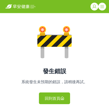
發生錯誤
系統發生未預期的錯誤，請稍後再試。
回到首頁