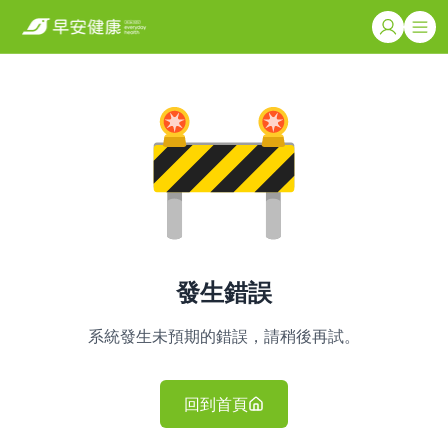
發生錯誤
系統發生未預期的錯誤，請稍後再試。
回到首頁