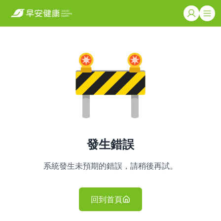
發生錯誤
系統發生未預期的錯誤，請稍後再試。
回到首頁