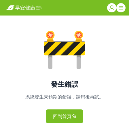
發生錯誤
系統發生未預期的錯誤，請稍後再試。
回到首頁