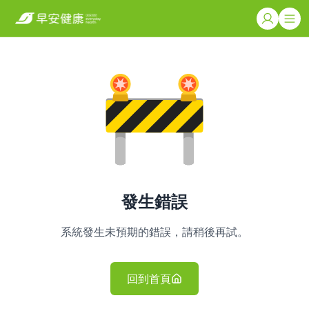
發生錯誤
系統發生未預期的錯誤，請稍後再試。
回到首頁