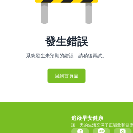
發生錯誤
系統發生未預期的錯誤，請稍後再試。
回到首頁
追蹤早安健康
讓一天的生活充滿了正能量和健