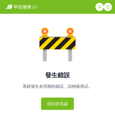
發生錯誤
系統發生未預期的錯誤，請稍後再試。
回到首頁