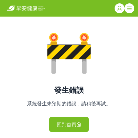
發生錯誤
系統發生未預期的錯誤，請稍後再試。
回到首頁