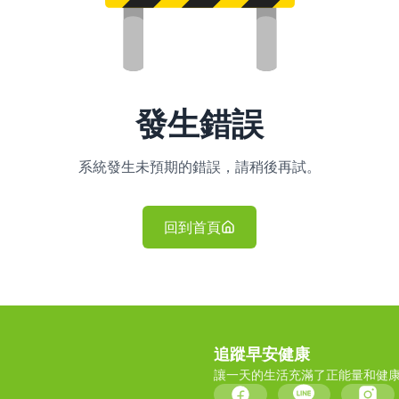
發生錯誤
系統發生未預期的錯誤，請稍後再試。
回到首頁
追蹤早安健康
讓一天的生活充滿了正能量和健