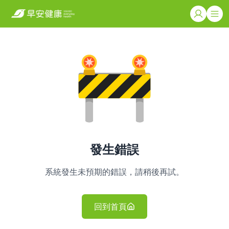
發生錯誤
系統發生未預期的錯誤，請稍後再試。
回到首頁