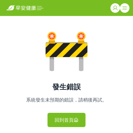
發生錯誤
系統發生未預期的錯誤，請稍後再試。
回到首頁