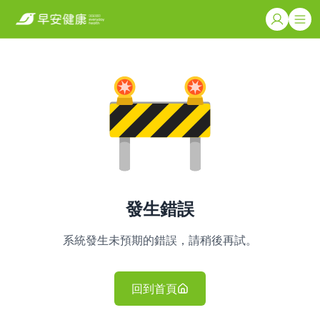
發生錯誤
系統發生未預期的錯誤，請稍後再試。
回到首頁