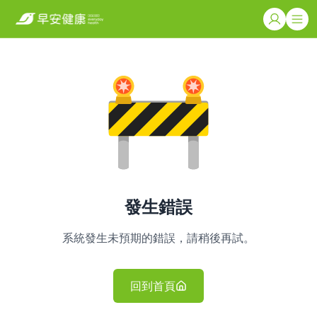
發生錯誤
系統發生未預期的錯誤，請稍後再試。
回到首頁