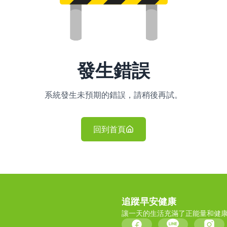
發生錯誤
系統發生未預期的錯誤，請稍後再試。
回到首頁
追蹤早安健康
讓一天的生活充滿了正能量和健