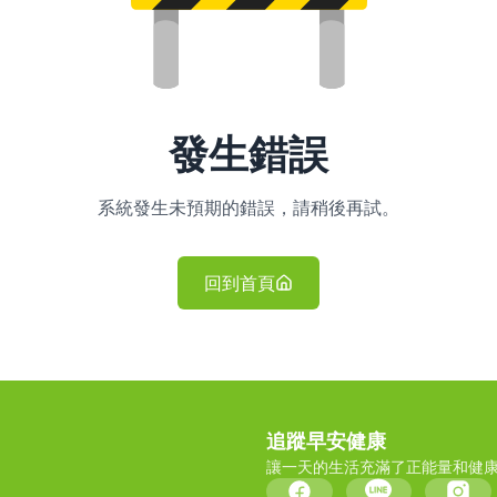
發生錯誤
系統發生未預期的錯誤，請稍後再試。
回到首頁
追蹤早安健康
讓一天的生活充滿了正能量和健