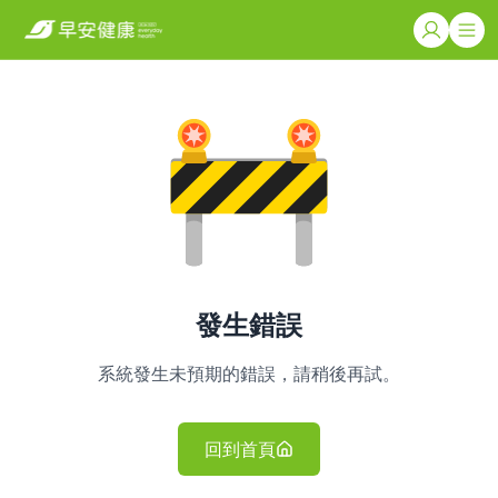
發生錯誤
系統發生未預期的錯誤，請稍後再試。
回到首頁