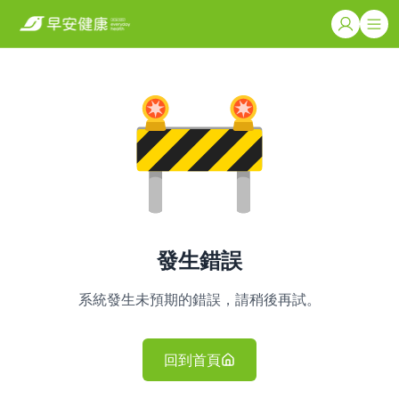
發生錯誤
系統發生未預期的錯誤，請稍後再試。
回到首頁