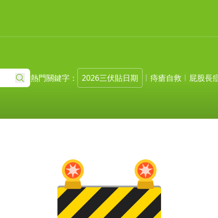
熱門關鍵字：
2026三伏貼日期
痔瘡自救
屁股長