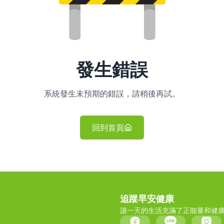
發生錯誤
系統發生未預期的錯誤，請稍後再試。
回到首頁
追蹤早安健康
讓一天的生活充滿了正能量和健