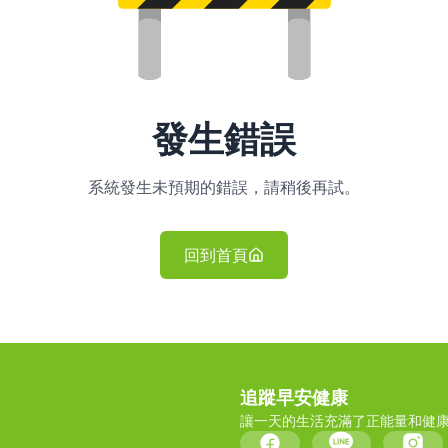
發生錯誤
系統發生未預期的錯誤，請稍後再試。
回到首頁
追蹤早安健康
讓一天的生活充滿了正能量和健