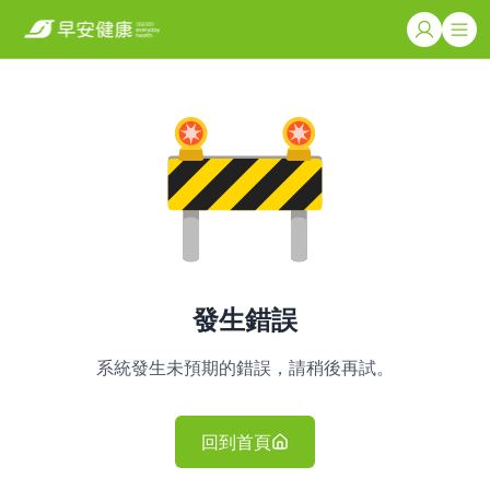
發生錯誤
系統發生未預期的錯誤，請稍後再試。
回到首頁