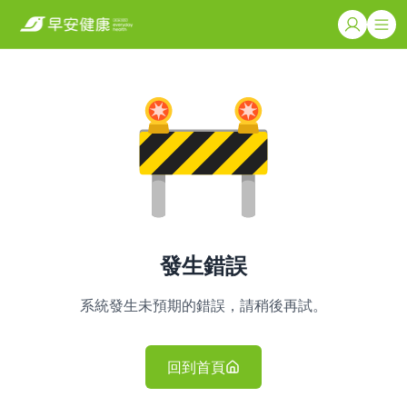
發生錯誤
系統發生未預期的錯誤，請稍後再試。
回到首頁