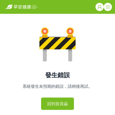
發生錯誤
系統發生未預期的錯誤，請稍後再試。
回到首頁