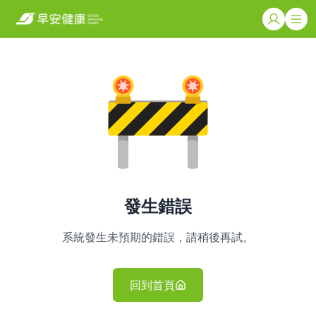
發生錯誤
系統發生未預期的錯誤，請稍後再試。
回到首頁