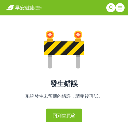
發生錯誤
系統發生未預期的錯誤，請稍後再試。
回到首頁