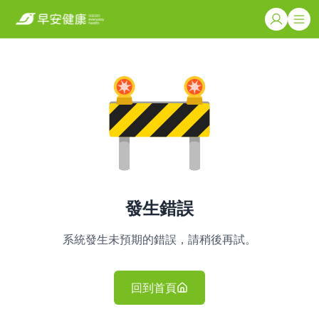
發生錯誤
系統發生未預期的錯誤，請稍後再試。
回到首頁